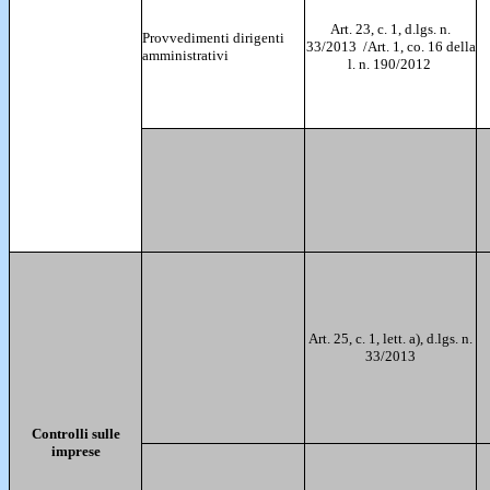
Art. 23, c. 1, d.lgs. n.
Provvedimenti dirigenti
33/2013 /Art. 1, co. 16 della
amministrativi
l. n. 190/2012
Art. 25, c. 1, lett. a), d.lgs. n.
33/2013
Controlli sulle
imprese