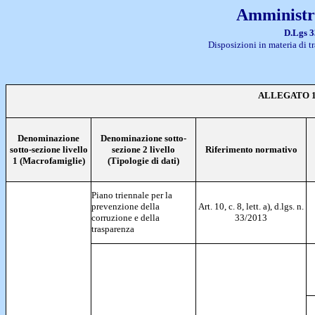
Amministr
D.Lgs 3
D
isposizioni in materia di 
ALLEGATO 1
Denominazione
Denominazione sotto-
sotto-sezione livello
sezione 2 livello
Riferimento normativo
1 (Macrofamiglie)
(Tipologie di dati)
Piano triennale per la
prevenzione della
Art. 10, c. 8, lett. a), d.lgs. n.
corruzione e della
33/2013
trasparenza