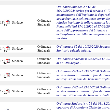
Ordinanza Sindacale n 66 del
16/12/2020.Incarico per il servizio di "
manutenzione dell'impianto di depurazi
acque fogniarie nel territorio comunale
Ordinanze
13)
Sindaco
relativo impianto di sollevamento in loc
Sindacali
Fontanelle"dal 17/12/2020 al 17/02/20
more dell'approvazione del bilancio e
dell'espletamento della nuova gara di 
servizio.
Ordinanze
Ordinanza n 65 del 10/12/2020.Sequest
14)
Sindaco
Sindacali
Sanitario azienda infetta.
Ordinanze
Ordinanza sindacale n. 64 del 04.12.20
15)
Sindaco
Sindacali
di utilizzo acqua".
Ordinanza n°63 del 23/11/2020.Ordina
Ordinanze
16)
Sindaco
movimentazione animali al fine dell'os
Sindacali
dei requisiti minimi del benessere degli s
Ordinanza n°62 del 23/11/2020.Ordina
Ordinanze
17)
Sindaco
movimentazione animali al fine dell'os
Sindacali
dei requisiti minimi del benessere degli s
Ordinanza Sindacale n. 59 del 09.11.2
operative di Protezione Civile da attiva
Ordinanze