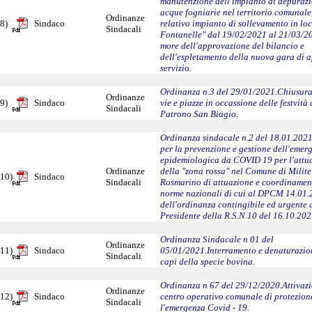
manutenzione dell'impianto di depurazi
acque fogniarie nel territorio comunale
Ordinanze
8)
Sindaco
relativo impianto di sollevamento in loc
Sindacali
Fontanelle" dal 19/02/2021 al 21/03/2
more dell'approvazione del bilancio e
dell'espletamento della nuova gara di 
servizio.
Ordinanza n.3 del 29/01/2021.Chiusura
Ordinanze
9)
Sindaco
vie e piazze in occassione delle festvità
Sindacali
Patrono San Biagio.
Ordinanza sindacale n.2 del 18.01.202
per la prevenzione e gestione dell'emer
epidemiologica da COVID 19 per l'attu
Ordinanze
della "zona rossa" nel Comune di Milite
10)
Sindaco
Sindacali
Rosmarino di attuazione e coordinamen
norme nazionali di cui al DPCM 14.01.
dell'ordinanza contingibile ed urgente 
Presidente della R.S.N.10 del 16.10.202
Ordinanza Sindacale n 01 del
Ordinanze
11)
Sindaco
05/01/2021.Interramento e denaturazion
Sindacali
capi della specie bovina.
Ordinanza n 67 del 29/12/2020.Attivazi
Ordinanze
12)
Sindaco
centro operativo comunale di protezione
Sindacali
l'emergenza Covid - 19.